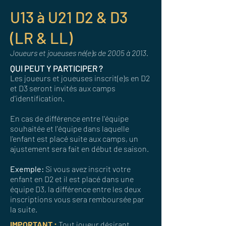
U13 à U21 D2 & D3
(LR & LL)
Joueurs et joueuses né(e)s de 2005 à 2013.
QUI PEUT Y PARTICIPER ?
Les joueurs et joueuses inscrit(e)s en D2
et D3 seront invités aux camps
d'identification.
En cas de différence entre l'équipe
souhaitée et l'équipe dans laquelle
l'enfant est placé suite aux camps, un
ajustement sera fait en début de saison.
Exemple:
Si vous avez inscrit votre
enfant en D2 et il est placé dans une
équipe D3, la différence entre les deux
inscriptions vous sera remboursée par
la suite.
IMPORTANT :
Tout joueur désirant