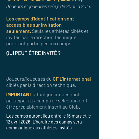
Joueurs et joueuses né(e)s de 2005 à 2013.
Les camps d'identification sont
accessibles sur invitation
seulement.
Seuls les athlètes ciblés et
invités par la direction technique
pourront participer aux camps.
QUI PEUT ÊTRE INVITÉ ?
Joueurs/joueuses du
CF L'International
ciblés par la direction technique.
IMPORTANT :
Tout joueur désirant
participer aux camps de sélection doit
être préalablement inscrit au Club.
Les camps auront lieu entre le 16 mars et le
12 avril 2026. L'horaire des camps sera
communiqué aux athlètes invités.