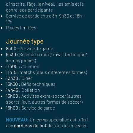
d’inscrits, l’âge, le niveau, les amis et le
genre des participants
Service de garde entre 8h-9h30 et 16h-
17h
Places limitées
Journée type
8h00 :
Service de garde
9h30 :
Séance terrain (travail technique/
formes jouées)
11h00 :
Collation
11h15 :
matchs (sous différentes formes)
12h30 :
Diner
13h30 :
Défis techniques
14h45 :
Collation
15h00 :
Activités extra-soccer (autres
sports, jeux, autres formes de soccer)
16h00 :
Service de garde
NOUVEAU:
Un camp spécialisé est offert
aux
gardiens de but
de tous les niveaux!