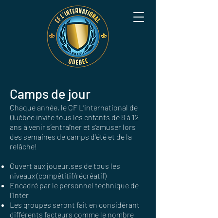
Camps de jour
Chaque année,
le CF L’international de
Québec invite tous les enfants de 8 à 12
ans à venir s’entraîner et s’amuser lors
des semaines de camps d'été et de la
relâche!
Ouvert aux joueur.ses de tous les
niveaux (compétitif/récréatif)
Encadré par le personnel technique de
l'Inter
Les groupes seront fait en considérant
différents facteurs comme le nombre