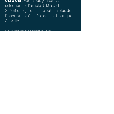
U13 à U18:
Pour vous y inscrire,
sélectionnez l'article "U13 à U21 -
Spécifique gardiens de but" en plus de
l'inscription régulière dans la boutique
Spordle.
Pour toute question sur le
développement des gardiens de but:
j.lapointe@cflinternational.ca