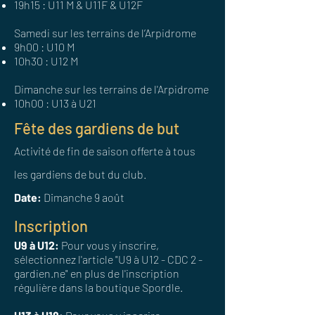
19h15 : U11 M & U11F & U12F
Samedi sur les terrains de l’Arpidrome
9h00 : U10 M
10h30 : U12 M
Dimanche sur les terrains de l'Arpidrome
10h00 : U13 à U21
Fête des gardiens de but
Activité de fin de saison offerte à tous
les gardiens de but du club.
Date:
Dimanche 9 août
Inscription
U9 à U12:
Pour vous y inscrire,
sélectionnez l'article "U9 à U12 - CDC 2 -
gardien.ne" en plus de l'inscription
régulière dans la boutique Spordle.