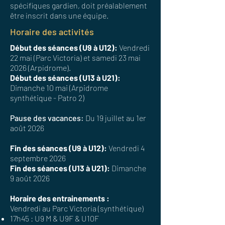
spécifiques gardien, doit préalablement
être inscrit dans une équipe.
Horaire des activités
Début des séances (U9 à U12):
Vendredi
22 mai (Parc Victoria) et samedi 23 mai
2026 (Arpidrome).
Début des séances (U13 à U21):
Dimanche 10 mai (Arpidrome
synthétique - Patro 2)
Pause des vacances:
Du 19 juillet au 1er
août 2026
Fin des séances (U9 à U12):
Vendredi 4
septembre 2026
Fin des séances (U13 à U21):
Dimanche
9 août 2026
Horaire des entrainements :
Vendredi au Parc Victoria (synthétique)
17h45 : U9 M & U9F & U10F