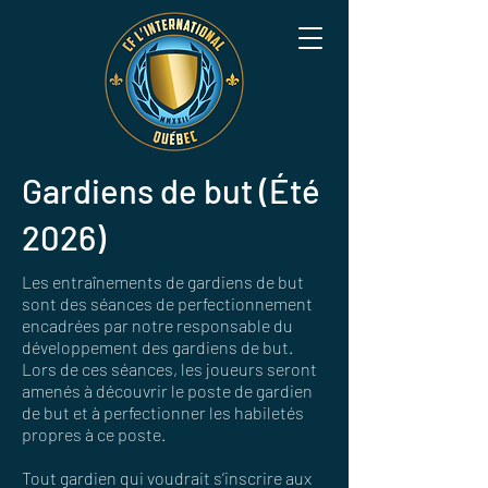
Gardiens de but (Été
2026)
Les entraînements de gardiens de but
sont des séances de perfectionnement
encadrées par notre responsable du
développement des gardiens de but.
Lors de ces séances, les joueurs seront
amenés à découvrir le poste de gardien
de but et à perfectionner les habiletés
propres à ce poste.
Tout gardien qui voudrait s’inscrire aux