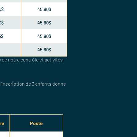
0$
45,80$
0$
45,80$
5$
45,80$
45,80$
de notre contrôle et activités
(l’inscription de 3 enfants donne
gne
Poste