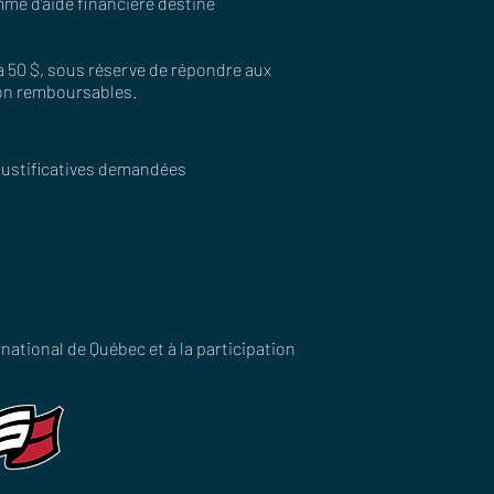
mme d’aide financière destiné
 à 50 $, sous réserve de répondre aux
 non remboursables.
 justificatives demandées
ational de Québec et à la participation