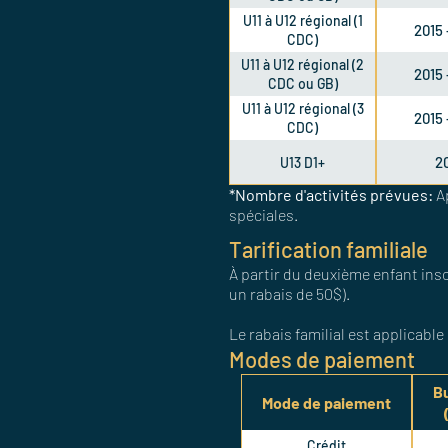
U11 à U12 régional (1
2015 
CDC)
U11 à U12 régional (2
2015 
CDC ou GB)
U11 à U12 régional (3
2015 
CDC)
2
U13 D1+
*Nombre d'activités prévues:
A
spéciales.
Tarification familiale
À partir du deuxième enfant insc
un rabais de 50$).
Le rabais familial est applicable
Modes de paiement
B
Mode de paiement
Crédit