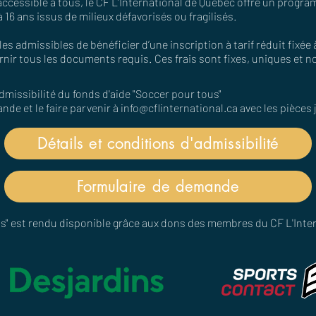
accessible à tous, le CF L’International de Québec offre un progra
 16 ans issus de milieux défavorisés ou fragilisés.
 admissibles de bénéficier d’une inscription à tarif réduit fixée
ournir tous les documents requis. Ces frais sont fixes, uniques et
admissibilité du fonds d'aide "Soccer pour tous"​
de et le faire parvenir à
info@cflinternational.ca
avec les pièces
Détails et conditions d'admissibilité
Formulaire de demande
us" est rendu disponible grâce aux dons des membres du CF L'Intern