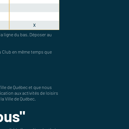
X
la ligne du bas. Déposer au
au Club en même temps que
lle de Québec et que nous
cation aux activités de loisirs
 la Ville de Québec
.
ous"