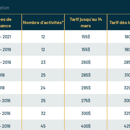
ation
es de
Tarif jusqu'au 14
Nombre d'activités*
Tarif dès 
sance
mars
- 2021
12
155$
18
- 2019
12
155$
18
- 2019
23
260$
28
018
25
285$
31
018
24
295$
32
- 2016
25
275$
30
- 2016
32
300$
32
- 2016
45
400$
42