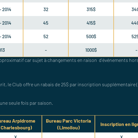
- 2014
32
315$
34
- 2014
45
415$
44
- 2014
52
500$
52
013
-
1000$
-
pproximatif car s
ujet à changements en raison d'événements hors 
rit, le Club offre un rabais de 25$ par inscription supplémentaire 
 une seule fois par saison.
ureau Arpidrome
Bureau Parc Victoria
Inscription en li
(Charlesbourg)
(Limoilou)
X
X