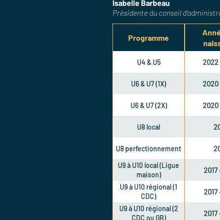
Isabelle Barbeau
Présidente du conseil d’administr
Anné
Programme
nais
2022 
U4 & U5
2020 
U6 & U7 (1X)
2020 
U6 & U7 (2X)
2
U8 local
2
U8 perfectionnement
U9 à U10 local (Ligue
2017 
maison)
U9 à U10 régional (1
2017 
CDC)
U9 à U10 régional (2
2017 
CDC ou GB)