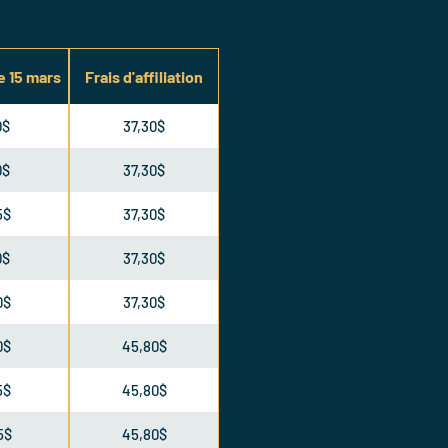
le 15 mars
Frais d'affiliation
0$
37,30$
0$
37,30$
5$
37,30$
0$
37,30$
0$
37,30$
0$
45,80$
5$
45,80$
5$
45,80$