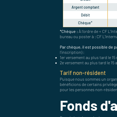
Argent comptant
Débit
Chèque*
*Chèque :
À l’ordre de « CF L’I
bureau ou poster à : CF L’Inter
Par chèque, il est possible de
l’inscription) :
1er versement au plus tard le 15
2e versement au plus tard le 15 a
Tarif non-résident
Puisque nous sommes un organis
bénéficions de certains privilège
pour les personnes non-résidente
Fonds d'a