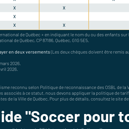
X
X
X
X
X
nternational de Québec » en indiquant le nom du ou des enfants sur 
national de Québec, CP 87186, Québec, G1G 5E5.
 payer en deux versements
(Les deux chèques doivent être remis 
 mars 2026.
vril 2026.
me reconnu selon Politique de reconnaissance des OSBL de la Vi
s associés à ce statut, nous devons appliquer la politique de tarifi
s de la Ville de Québec. Pour plus de détails, consultez le
site de
ide "Soccer pour t